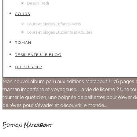
Dessin Tradi
COURS
Cours et Stages Enfants/Ados
Cours et Stages Etudiants et Adultes
ROMAN
RESILIENTE ! LE BLOG
QUI SUIS-JE?
CONTACTEZ-MOI
Mon nouvel album paru aux éditions Marabout ! 176 pages en
maman imparfaite et voyageuse. La vie de licorne ? Une to
tourner le quotidien, une poignée de paillettes pour élever de
de rêves pour s'évader et découvrir le monde...
Edition Marabout