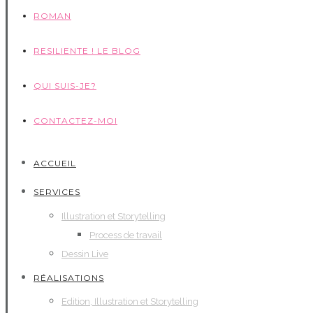
ROMAN
RESILIENTE ! LE BLOG
QUI SUIS-JE?
CONTACTEZ-MOI
ACCUEIL
SERVICES
Illustration et Storytelling
Process de travail
Dessin Live
RÉALISATIONS
Edition, Illustration et Storytelling