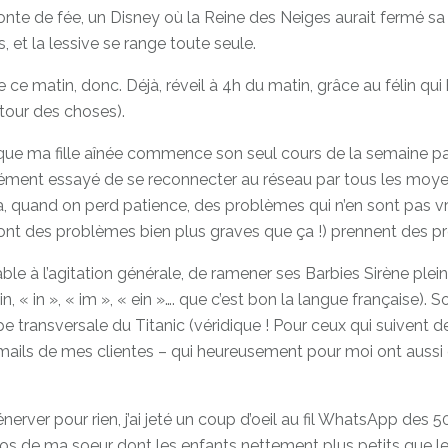
n conte de fée, un Disney où la Reine des Neiges aurait fermé s
, et la lessive se range toute seule.
ce matin, donc. Déjà, réveil à 4h du matin, grâce au félin qu
retour des choses).
 avant que ma fille aînée commence son seul cours de la semaine
ent essayé de se reconnecter au réseau par tous les moyens 
 quand on perd patience, des problèmes qui n’en sont pas vraim
 ont des problèmes bien plus graves que ça !) prennent des pro
e à l’agitation générale, de ramener ses Barbies Sirène plein
in, « in », « im », « ein »…. que c’est bon la langue française).
e transversale du Titanic (véridique ! Pour ceux qui suivent d
ails de mes clientes – qui heureusement pour moi ont aussi des 
t s’énerver pour rien, j’ai jeté un coup d’oeil au fil WhatsApp d
os de ma soeur dont les enfants nettement plus petits que le