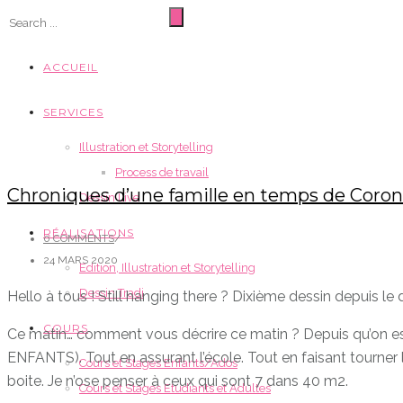
ACCUEIL
SERVICES
Illustration et Storytelling
Process de travail
Chroniques d’une famille en temps de Corona
Dessin Live
RÉALISATIONS
0 COMMENTS
/
24 MARS 2020
Edition, Illustration et Storytelling
Dessin Tradi
Hello à tous ! Still hanging there ? Dixième dessin depuis le dé
COURS
Ce matin… comment vous décrire ce matin ? Depuis qu’on est
ENFANTS). Tout en assurant l’école. Tout en faisant tourner 
Cours et Stages Enfants/Ados
boite. Je n’ose penser à ceux qui sont 7 dans 40 m2.
Cours et Stages Etudiants et Adultes