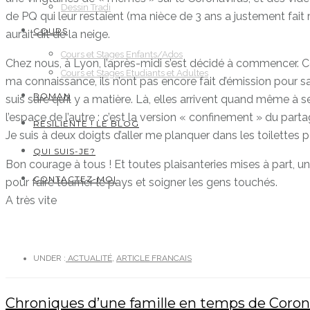
Dessin Tradi
de PQ qui leur restaient (ma nièce de 3 ans a justement fait re
COURS
aurait dit de la neige.
Cours et Stages Enfants/Ados
Chez nous, à Lyon, l’après-midi s’est décidé à commencer. Comme
Cours et Stages Etudiants et Adultes
ma connaissance, ils n’ont pas encore fait d’émission pour
ROMAN
suis sûre qu’il y a matière. Là, elles arrivent quand même à se
l’espace de l’autre : c’est la version « confinement » du part
RESILIENTE ! LE BLOG
Je suis à deux doigts d’aller me planquer dans les toilettes p
QUI SUIS-JE?
Bon courage à tous ! Et toutes plaisanteries mises à part, u
CONTACTEZ-MOI
pour faire tourner le pays et soigner les gens touchés.
A très vite
UNDER :
ACTUALITÉ
,
ARTICLE FRANCAIS
Chroniques d’une famille en temps de Corona