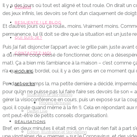
Il y a des jours où tout est aligné et tout roule. On dirait u
ROMAN
des jeux infinis, les devoirs se font d’un claquement de doigts
RESILIENTE ! LE BLOG
Et d’autres jours où ça roule… moins. Vraiment moins. Comme 
permanence, lui (il doit se dire que la situation est un juste 
QUI SUIS-JE?
Puis j’ai fait disjoncter l’appart avec le grille pain, juste
CONTACTEZ-MOI
a du même coup cessé de fonctionner, donc on a désespérém
mat). Ça a bien mis l’ambiance à la maison – c’est comme ça,
n’a que 10 ans bordel, oui, il y a des gens en ce moment qui
ACCUEIL
Pendant ce temps la, ma petite dernière a décidé, imperméabl
SERVICES
pour qu’on ne puisse pas lui faire faire ses devoirs (le son « a
Illustration et Storytelling
gérer la visioconférence en cours, puis un exposé sur la coup
Process de travail
quoi, il coule quand même à la fin !). Cela en répondant aux m
Dessin Live
ont peut-être de petits conseils d’organisation).
RÉALISATIONS
Bref, en deux minutes il était midi, on n’avait rien fait à par
Edition, Illustration et Storytelling
une vingtaines de « memes » sur le Coronavirus, et des vide