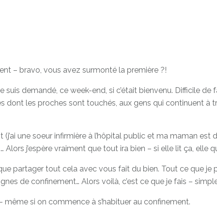
ment – bravo, vous avez surmonté la première ?!
 suis demandé, ce week-end, si c’était bienvenu. Difficile de
illes dont les proches sont touchés, aux gens qui continuent à 
ai une soeur infirmière à l’hôpital public et ma maman est di
 Alors j’espère vraiment que tout ira bien – si elle lit ça, elle qu
t que partager tout cela avec vous fait du bien. Tout ce que je 
nes de confinement… Alors voilà, c’est ce que je fais – simple,
ça – même si on commence à s’habituer au confinement.