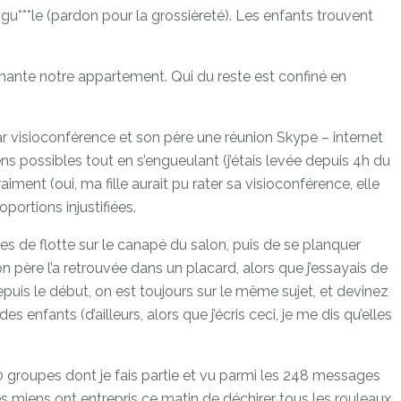
a gu***le (pardon pour la grossièreté). Les enfants trouvent
i hante notre appartement. Qui du reste est confiné en
 par visioconférence et son père une réunion Skype – internet
possibles tout en s’engueulant (j’étais levée depuis 4h du
ent (oui, ma fille aurait pu rater sa visioconférence, elle
portions injustifiées.
es de flotte sur le canapé du salon, puis de se planquer
 Son père l’a retrouvée dans un placard, alors que j’essayais de
epuis le début, on est toujours sur le même sujet, et devinez
enfants (d’ailleurs, alors que j’écris ceci, je me dis qu’elles
es 50 groupes dont je fais partie et vu parmi les 248 messages
s miens ont entrepris ce matin de déchirer tous les rouleaux