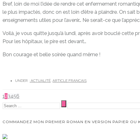
Bref, loin de moi l’idée de rendre cet enfermement romantiqu
le plus impactés, donc on est loin d’être à plaindre. On sai
enseignements utiles pour l’avenir… Ne serait-ce que l’appréc
Voilà, je vous quitte jusqu’à lundi, après avoir bouclé cett
Pour les hôpitaux, le pire est devant…
Bon courage et belle soirée quand même !
UNDER :
ACTUALITÉ
,
ARTICLE FRANCAIS
1
2
3
4
5
6
COMMANDEZ MON PREMIER ROMAN EN VERSION PAPIER OU KIN