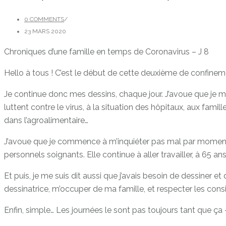
0 COMMENTS
/
23 MARS 2020
Chroniques d’une famille en temps de Coronavirus – J 8
Hello à tous ! C’est le début de cette deuxième de confine
Je continue donc mes dessins, chaque jour. J’avoue que je me
luttent contre le virus, à la situation des hôpitaux, aux fam
dans l’agroalimentaire…
J’avoue que je commence à m’inquiéter pas mal par moment (j’
personnels soignants. Elle continue à aller travailler, à 65 ans…
Et puis, je me suis dit aussi que j’avais besoin de dessiner e
dessinatrice, m’occuper de ma famille, et respecter les consig
Enfin, simple… Les journées le sont pas toujours tant que 