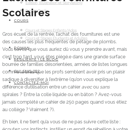
Edition, Illustration et Storytelling
Scolaires
Dessin Tradi
COURS
Cours et Stages Enfants/Ados
Gros écueil de la rentrée, l’achat des fournitures est une
Cours et Stages Etudiants et Adultes
des causes les plus fréquentes de pétage de plombs.
ROMAN
Vous savez que vous auriez dû vous y prendre avant, mais
c’est trop tard, vous êtes piégé.e dans une grande surface
RESILIENTE ! LE BLOG
bourrée de familles désorientées, armées de listes longues
QUI SUIS-JE?
comme le bras que les profs semblent avoir pris un plaisir
sadique à diversifier à l’extrême (qu’on vous explique la
CONTACTEZ-MOI
différence d’utilisation entre un cahier
avec
ou
sans
spirales ? Entre la colle liquide ou en bâton ? Avez-vous
jamais complété un cahier de 250 pages quand vous étiez
au collège ? Vraiment ?).
Eh bien, il ne tient qu’a vous de ne pas suivre cette liste :
écoutez vos instincts, instillez un esprit de rébellion à votre