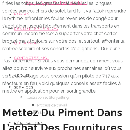
finies les tongs, les grasses matinées et les longues
Cours et Stages Etudiants et Adultes
soirées aux couchers de soleil tardifs, il va falloir reprendre
ROMAN
le rythme, affronter les foules revenues de congé pour
s’agglutiner jusqu’à l’étouffement dans les transports en
RESILIENTE ! LE BLOG
commun, recommencer à supporter votre chef certes
bronzé mais toujours sur votre dos, et surtout, affronter la
QUI SUIS-JE?
rentrée scolaire et ses cohortes d’obligations… Dur, dur ?
CONTACTEZ-MOI
Pas forcément ! Si vous vous demandez comment vous
allez pouvoir survivre aux prochaines semaines, où vous
serez davantage sous pression qu’un pilote de 747 aux
ACCUEIL
réacteurs en feu, voici quelques conseils assez faciles à
SERVICES
mettre en application pour en sortir grandi.e.
Illustration et Storytelling
Process de travail
Mettez Du Piment Dans
Dessin Live
RÉALISATIONS
L’achat Des Fournitures