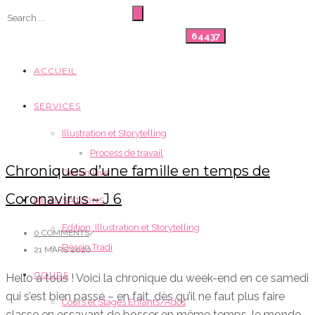
ACCUEIL
SERVICES
Illustration et Storytelling
Process de travail
Chroniques d’une famille en temps de
Dessin Live
Coronavirus – J 6
RÉALISATIONS
Edition, Illustration et Storytelling
0 COMMENTS
/
Dessin Tradi
21 MARS 2020
COURS
Hello à tous ! Voici la chronique du week-end en ce samedi
qui s’est bien passé – en fait, dès qu’il ne faut plus faire
Cours et Stages Enfants/Ados
classe en essayant de bosser en même temps, le monde