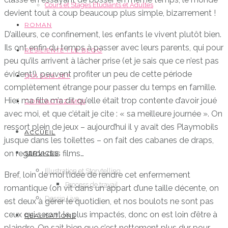
Cours et Stages Etudiants et Adultes
devient tout à coup beaucoup plus simple, bizarrement !
ROMAN
D’ailleurs, ce confinement, les enfants le vivent plutôt bien.
Ils ont enfin du temps à passer avec leurs parents, qui pour
RESILIENTE ! LE BLOG
peu qu’ils arrivent à lâcher prise (et je sais que ce n’est pas
évident!), peuvent profiter un peu de cette période
QUI SUIS-JE?
complètement étrange pour passer du temps en famille.
Hier, ma fille m’a dit qu’elle était trop contente d’avoir joué
CONTACTEZ-MOI
avec moi, et que c’était je cite : « sa meilleure journée ». On
ressort plein de jeux – aujourd’hui il y avait des Playmobils
ACCUEIL
jusque dans les toilettes – on fait des cabanes de draps,
on regarde des films…
SERVICES
Illustration et Storytelling
Bref, loin de moi l’idée de rendre cet enfermement
Process de travail
romantique (on vit dans un appart d’une taille décente, on
Dessin Live
est deux à gérer le quotidien, et nos boulots ne sont pas
ceux qui seront le plus impactés, donc on est loin d’être à
RÉALISATIONS
plaindre. On sait bien que c’est nettement plus dur pour