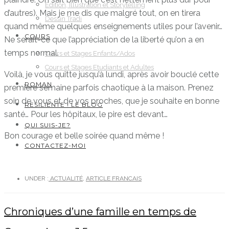
Edition, Illustration et Storytelling
d’autres). Mais je me dis que malgré tout, on en tirera
Dessin Tradi
quand même quelques enseignements utiles pour l’avenir…
COURS
Ne serait-ce que l’appréciation de la liberté qu’on a en
temps normal.
Cours et Stages Enfants/Ados
Cours et Stages Etudiants et Adultes
Voilà, je vous quitte jusqu’à lundi, après avoir bouclé cette
ROMAN
première semaine parfois chaotique à la maison. Prenez
soin de vous et de vos proches, que je souhaite en bonne
RESILIENTE ! LE BLOG
santé… Pour les hôpitaux, le pire est devant…
QUI SUIS-JE?
Bon courage et belle soirée quand même !
CONTACTEZ-MOI
UNDER :
ACTUALITÉ
,
ARTICLE FRANCAIS
Chroniques d’une famille en temps de